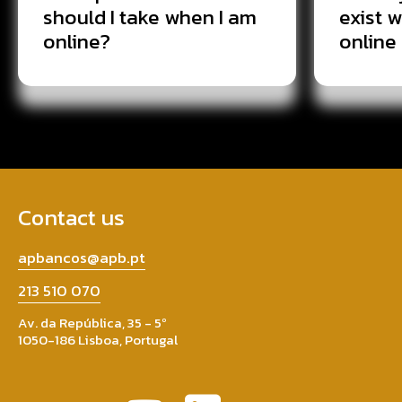
should I take when I am
exist 
online?
online
Contact us
apbancos@apb.pt
213 510 070
Av. da República, 35 - 5º
1050-186 Lisboa, Portugal