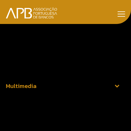
Home
Media
Multimedia
Multimedia
Discover APB audiovisual content with an educational
component about banking services.
Multimedia
rd
23
Mar, 2022
How to use MB NET?